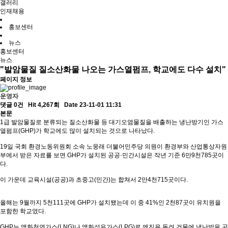
갤러리
인재채용
홍보센터
뉴스
홍보센터
뉴스
"발암물질 질소산화물 나오는 가스열펌프, 학교에도 다수 설치"
페이지 정보
운영자
댓글 0건
Hit 4,267회
Date 23-11-01 11:31
본문
1급 발암물질로 분류되는 질소산화물 등 대기오염물질을 배출하는 냉난방기인 가스
열펌프(GHP)가 학교에도 많이 설치되는 것으로 나타났다.
19일 국회 환경노동위원회 소속 노웅래 더불어민주당 의원이 환경부와 산업통상자원
부에서 받은 자료를 보면 GHP가 설치된 공공·민간시설은 작년 기준 6만9천785곳이
다.
이 가운데 교육시설(공공)과 초중고(민간)는 합쳐서 2만4천715곳이다.
올해는 9월까지 5천111곳에 GHP가 설치됐는데 이 중 41%인 2천87곳이 유치원을
포함한 학교였다.
GHP는 액화천연가스(LNG)나 액화석유가스(LPG)로 엔진을 돌려 건물에 냉난방을 공