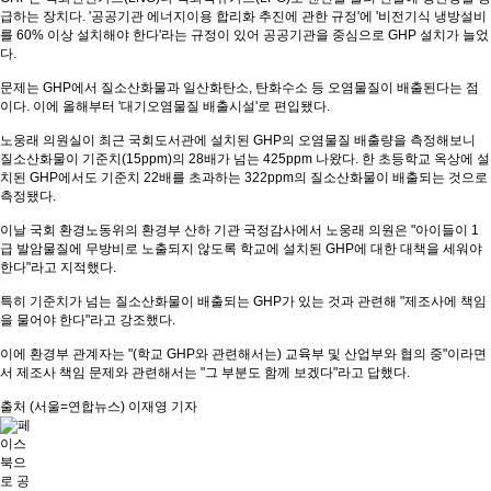
급하는 장치다. '공공기관 에너지이용 합리화 추진에 관한 규정'에 '비전기식 냉방설비
를 60% 이상 설치해야 한다'라는 규정이 있어 공공기관을 중심으로 GHP 설치가 늘었
다.
문제는 GHP에서 질소산화물과 일산화탄소, 탄화수소 등 오염물질이 배출된다는 점
이다. 이에 올해부터 '대기오염물질 배출시설'로 편입됐다.
노웅래 의원실이 최근 국회도서관에 설치된 GHP의 오염물질 배출량을 측정해보니
질소산화물이 기준치(15ppm)의 28배가 넘는 425ppm 나왔다. 한 초등학교 옥상에 설
치된 GHP에서도 기준치 22배를 초과하는 322ppm의 질소산화물이 배출되는 것으로
측정됐다.
이날 국회 환경노동위의 환경부 산하 기관 국정감사에서 노웅래 의원은 "아이들이 1
급 발암물질에 무방비로 노출되지 않도록 학교에 설치된 GHP에 대한 대책을 세워야
한다"라고 지적했다.
특히 기준치가 넘는 질소산화물이 배출되는 GHP가 있는 것과 관련해 "제조사에 책임
을 물어야 한다"라고 강조했다.
이에 환경부 관계자는 "(학교 GHP와 관련해서는) 교육부 및 산업부와 협의 중"이라면
서 제조사 책임 문제와 관련해서는 "그 부분도 함께 보겠다"라고 답했다.
출처 (서울=연합뉴스) 이재영 기자