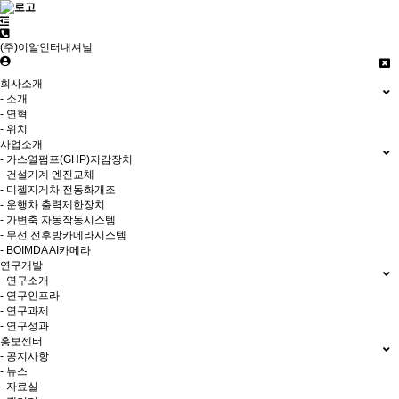
(주)이알인터내셔널
회사소개
- 소개
- 연혁
- 위치
사업소개
- 가스열펌프(GHP)저감장치
- 건설기계 엔진교체
- 디젤지게차 전동화개조
- 운행차 출력제한장치
- 가변축 자동작동시스템
- 무선 전후방카메라시스템
- BOIMDA AI카메라
연구개발
- 연구소개
- 연구인프라
- 연구과제
- 연구성과
홍보센터
- 공지사항
- 뉴스
- 자료실