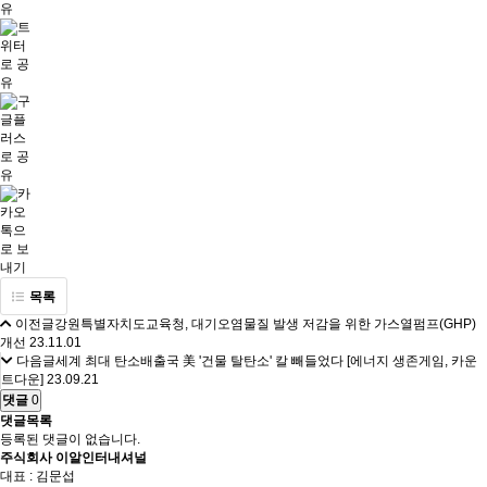
목록
이전글
강원특별자치도교육청, 대기오염물질 발생 저감을 위한 가스열펌프(GHP)
개선
23.11.01
다음글
세계 최대 탄소배출국 美 '건물 탈탄소' 칼 빼들었다 [에너지 생존게임, 카운
트다운]
23.09.21
댓글
0
댓글목록
등록된 댓글이 없습니다.
주식회사 이알인터내셔널
대표 : 김문섭