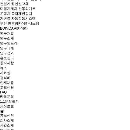
건설기계 엔진교체
디젤지게차 전동화개조
운행차 출력제한장치
가변축 자동작동시스템
무선 전후방카메라시스템
BOIMDA AI카메라
연구개발
연구소개
연구인프라
연구과제
연구성과
홍보센터
공지사항
뉴스
자료실
갤러리
인재채용
고객센터
FAQ
카톡문의
1:1문의하기
사이트맵
홍보센터
회사소개
사업소개