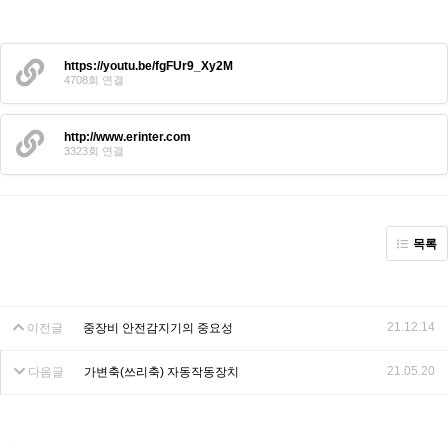
https://youtu.be/fgFUr9_Xy2M
4708회 연결
http://www.erinter.com
3323회 연결
목록
21.12.14
이전글
중장비 안전감지기의 중요성
21.05.20
다음글
가변축(쓰리축) 자동작동장치