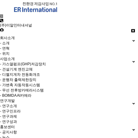
(주)이알인터내셔널
회사소개
- 소개
- 연혁
- 위치
사업소개
- 가스열펌프(GHP)저감장치
- 건설기계 엔진교체
- 디젤지게차 전동화개조
- 운행차 출력제한장치
- 가변축 자동작동시스템
- 무선 전후방카메라시스템
- BOIMDA AI카메라
연구개발
- 연구소개
- 연구인프라
- 연구과제
- 연구성과
홍보센터
- 공지사항
- 뉴스